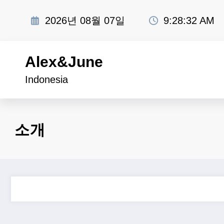
Skip
to
2026년 08월 07일
9:28:32 AM
content
Alex&June
Indonesia
소개